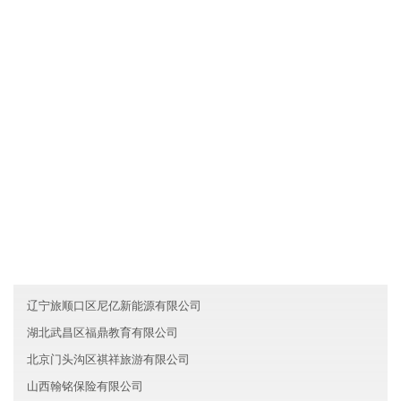
文化是一种力量，江西恒泓机械有限公司制度完善，但我们却丝毫
不弱视文化对于一个人组织行为的作用。我们把组织文化看作是非
常重要的道德力量，有时甚至是根本性的和决定性的。所以，我们
总是"兵马未动，文化先行"。我们依靠既有的组织文化去选择人，也
依靠它去影响人，改变人，约束人。文化就是我们的灵魂。
友情链接
新疆喜兆房地产有限公司
台湾洲阳文化有限公司
海南亦皓环保有限公司
辽宁旅顺口区尼亿新能源有限公司
湖北武昌区福鼎教育有限公司
北京门头沟区祺祥旅游有限公司
山西翰铭保险有限公司